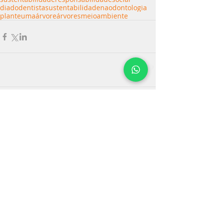
diadodentista
sustentabilidadenaodontologia
planteumaárvore
árvores
meioambiente
Comentários
Escreva um comentário