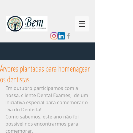
Árvores plantadas para homenagear
os dentistas
Em outubro participamos com a 
nossa, cliente Dental Exames,  de um 
iniciativa especial para comemorar o 
Dia do Dentista!
Como sabemos, este ano não foi 
possível nos encontrarmos para 
comemorar. 