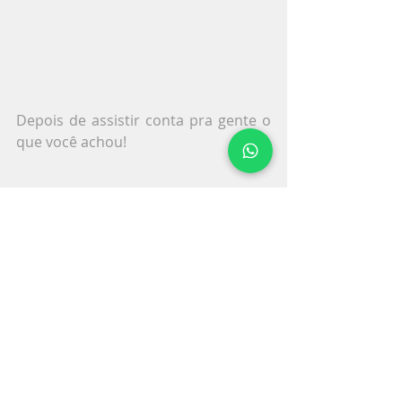
Depois de assistir conta pra gente o 
que você achou! 
Tags:
#bemrespsocial
#consultoria
#responsabilidadesocialempresarial
#bemrespsoial
#sustentabilidade #diversidade