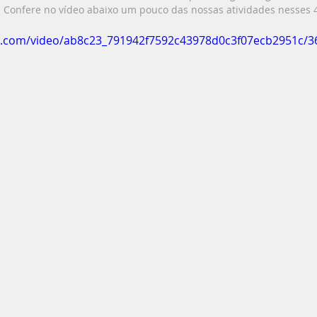
.  Confere no vídeo abaixo um pouco das nossas atividades nesses 4
tic.com/video/ab8c23_791942f7592c43978d0c3f07ecb2951c/3