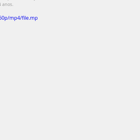
 anos. 
60p/mp4/file.mp