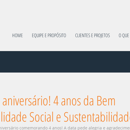
HOME
EQUIPE E PROPÓSITO
CLIENTES E PROJETOS
O QUE
 aniversário! 4 anos da Bem
idade Social e Sustentabilida
iversário comemorando 4 anos! A data pede alegria e agradecimen