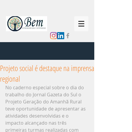
Projeto social é destaque na imprensa
regional
No caderno especial sobre o dia do 
trabalho do Jornal Gazeta do Sul o 
Projeto Geração do Amanhã Rural 
teve oportunidade de apresentar as 
atividades desenvolvidas e o 
impacto alcançado nas três 
primeiras turmas realizadas com 