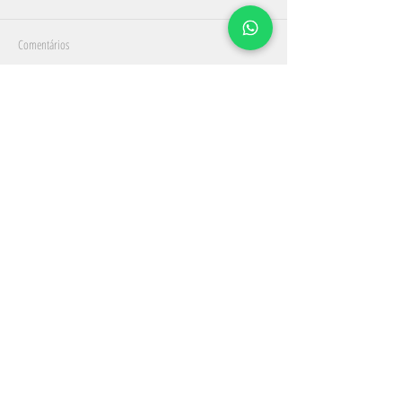
Comentários
Escreva um comentário
lidiaschwanteshoss@gmail.com
51 9 8179 8268
Santa Cruz do Sul - RS
Conversar via
WhatsApp