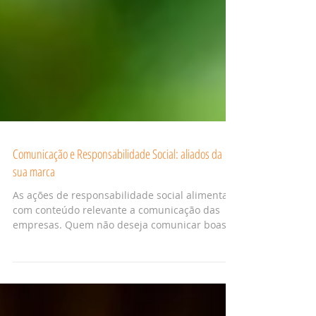
Comunicação e Responsabilidade Social: aliados da
sua marca
As ações de responsabilidade social alimentam
com conteúdo relevante a comunicação das
empresas. Quem não deseja comunicar boas