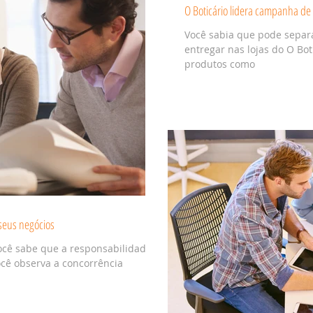
O Boticário lidera campanha d
Você sabia que pode separ
entregar nas lojas do O Bo
produtos como
 seus negócios
ocê sabe que a responsabilidade
ocê observa a concorrência