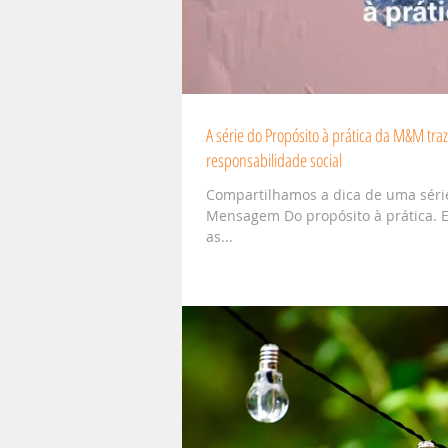
A série do Propósito à prática da M&M tra
responsabilidade social
Compartilhamos a dica de uma série
Mensagem Do propósito à prática. 
as...