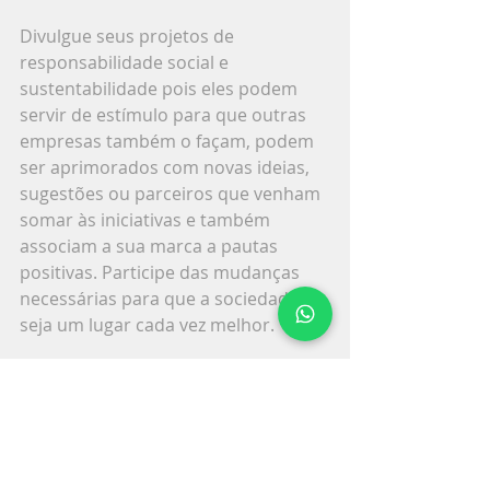
Divulgue seus projetos de 
responsabilidade social e 
sustentabilidade pois eles podem 
servir de estímulo para que outras 
empresas também o façam, podem 
ser aprimorados com novas ideias, 
sugestões ou parceiros que venham 
somar às iniciativas e também 
associam a sua marca a pautas 
positivas. Participe das mudanças 
necessárias para que a sociedade 
seja um lugar cada vez melhor.
Tags:
#lidiaschwantes
#responsabilidadesocialsantacruzdosul
sustentabilidade
responsabilidadesocial
#bemrespsoial
#projetossociais
triplebottonline