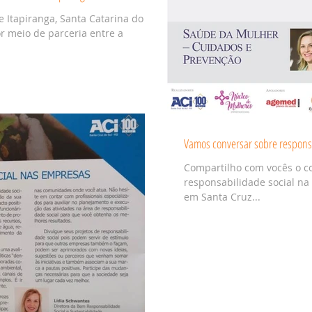
Itapiranga, Santa Catarina do
or meio de parceria entre a
Vamos conversar sobre responsa
Compartilho com vocês o co
responsabilidade social na
em Santa Cruz...