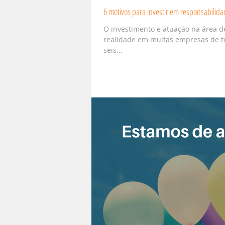
6 motivos para investir em responsabilida
O investimento e atuação na área de
realidade em muitas empresas de todos os p
seis...