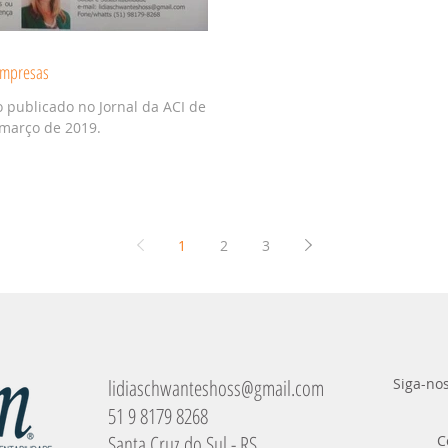
 empresas
 publicado no Jornal da ACI de
 março de 2019.
1
2
3
lidiaschwanteshoss@gmail.com
Siga-nos
51 9 8179 8268
Santa Cruz do Sul - RS
C