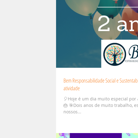
Bem Responsabilidade Social e Sustentab
atividade
🎈Hoje é um dia muito especial por 
🎂 🎯Dois anos de muito trabalho, e
nossos...