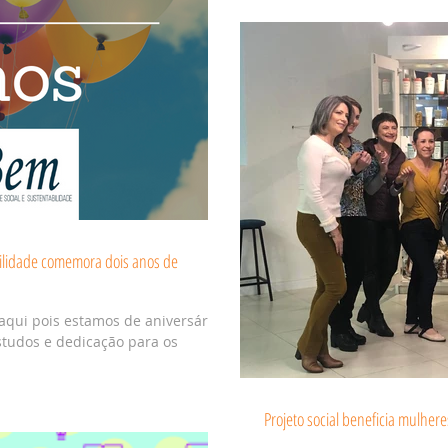
ilidade comemora dois anos de
aqui pois estamos de aniversário!
studos e dedicação para os
Projeto social beneficia mulher