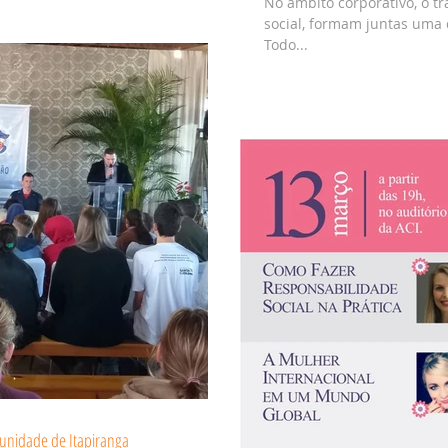
No âmbito corporativo, o t
social, formam juntas uma
Todo...
munidade de Itapiranga