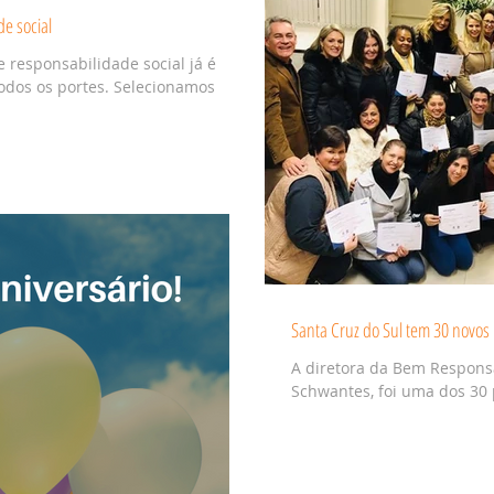
de social
 responsabilidade social já é
ortes. Selecionamos
Santa Cruz do Sul tem 30 novos 
A diretora da Bem Responsa
Schwantes, foi uma dos 30 p