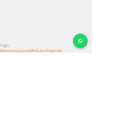
Tags:
#bemrespsocial
#lidiaschwantes
#responsabilidadesocialsantacruzdosul
#consultoria
#projetossociais
#pmdpro
Comentários