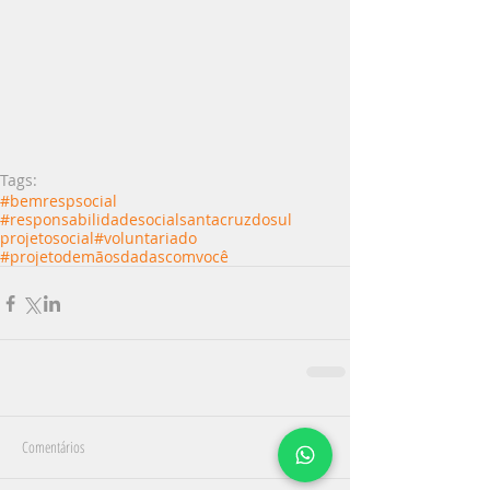
Tags:
#bemrespsocial
#responsabilidadesocialsantacruzdosul
projetosocial
#voluntariado
#projetodemãosdadascomvocê
Comentários