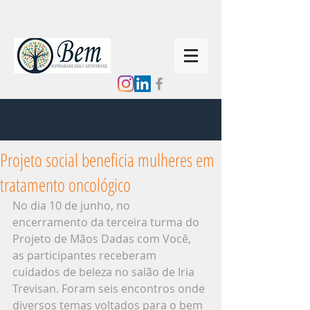
Projeto social beneficia mulheres em
tratamento oncológico
No dia 10 de junho, no 
encerramento da terceira turma do 
Projeto de Mãos Dadas com Você,  
as participantes receberam 
cuidados de beleza no salão de Iria 
Trevisan. Foram seis encontros onde 
diversos temas voltados para o bem 