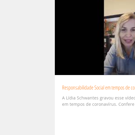
Responsabilidade Social em tempos de co
A Lídia Schwantes gravou esse víde
em tempos de coronavírus. Confere