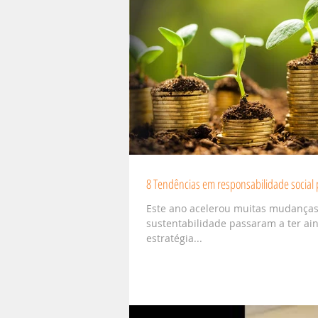
8 Tendências em responsabilidade social
Este ano acelerou muitas mudanças 
sustentabilidade passaram a ter ai
estratégia...