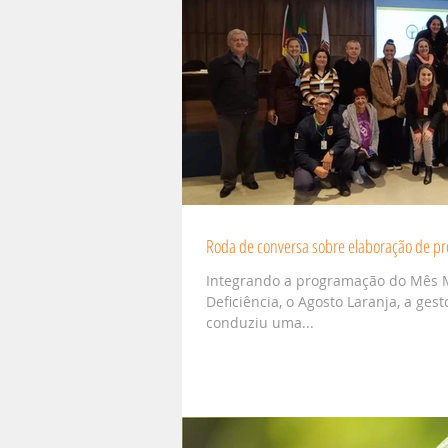
Roda de conversa sobre elaboração de pro
Integrando a programação do Mês 
Deficiência, o Agosto Laranja, a ges
conduziu uma...