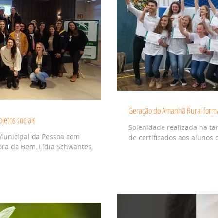
Geração do Amanhã Rural form
jetos sociais
Solenidade realizada na t
Municipal da Pessoa com
de certificados aos alunos d
tora da Bem, Lídia Schwantes,