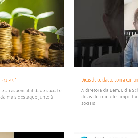
Dicas de cuidados com a comuni
 para 2021
A diretora da Bem, Lídia S
e a responsabilidade social e
dicas de cuidados importa
nda mais destaque junto à
sociais