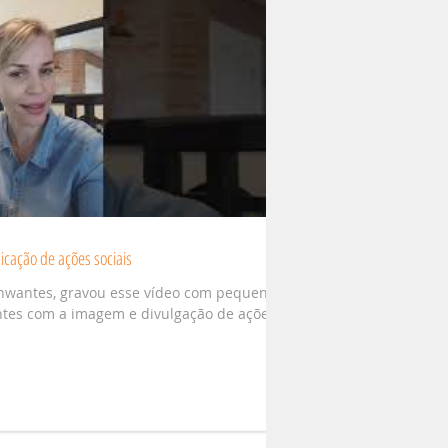
cação de ações sociais
chwantes, gravou esse vídeo com pequenas
ntes com a imagem e divulgação de ações