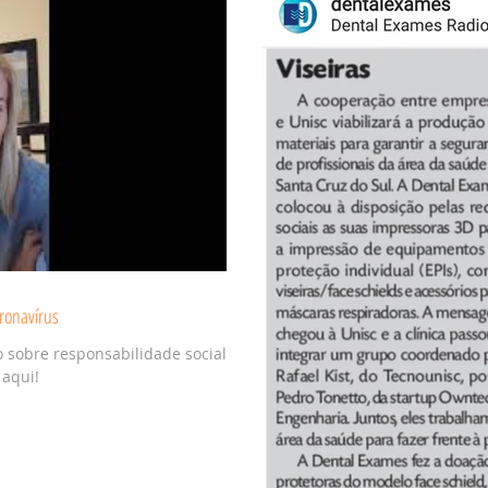
ronavírus
o sobre responsabilidade social
 aqui!