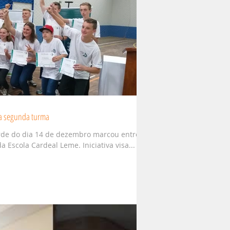
a segunda turma
arde do dia 14 de dezembro marcou entrega
a Escola Cardeal Leme. Iniciativa visa...